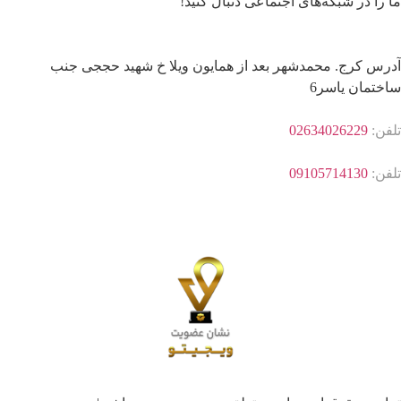
ید حججی جنب