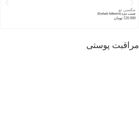
اسکراب بدن (لایه بردار بدن)
240.000
تومان
ضد آفتاب