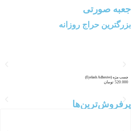
اسکراب بدن (لایه بردار بدن)
240.000
تومان