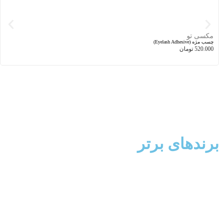
اسکراب بدن (لایه بردار بدن)
240.000
تومان