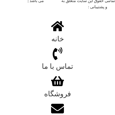
شد |
طراحی سایت
،